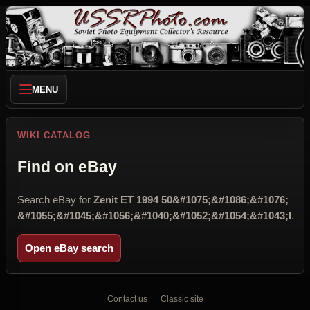
MENU
WIKI CATALOG
Find on eBay
Search eBay for
Zenit ET 1994 50&#1075;&#1086;&#1076;
&#1055;&#1045;&#1056;&#1040;&#1052;&#1054;&#1043;I
.
Open eBay search
Contact us
Classic site